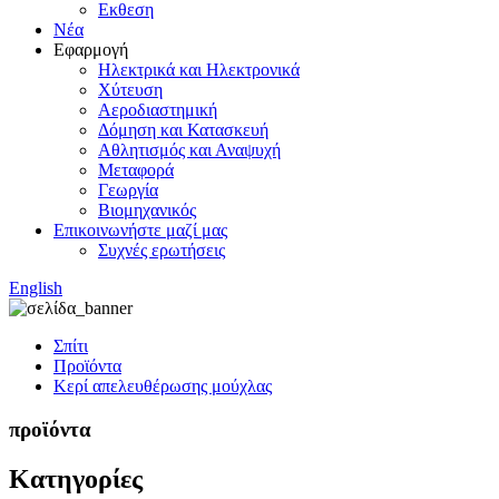
Εκθεση
Νέα
Εφαρμογή
Ηλεκτρικά και Ηλεκτρονικά
Χύτευση
Αεροδιαστημική
Δόμηση και Κατασκευή
Αθλητισμός και Αναψυχή
Μεταφορά
Γεωργία
Βιομηχανικός
Επικοινωνήστε μαζί μας
Συχνές ερωτήσεις
English
Σπίτι
Προϊόντα
Κερί απελευθέρωσης μούχλας
προϊόντα
Κατηγορίες