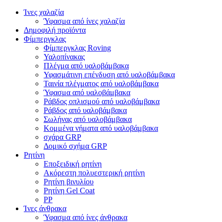
Ίνες χαλαζία
Ύφασμα από ίνες χαλαζία
Δημοφιλή προϊόντα
Φίμπεργκλας
Φίμπεργκλας Roving
Υαλοπίνακας
Πλέγμα από υαλοβάμβακα
Υφασμάτινη επένδυση από υαλοβάμβακα
Ταινία πλέγματος από υαλοβάμβακα
Ύφασμα από υαλοβάμβακα
Ράβδος οπλισμού από υαλοβάμβακα
Ράβδος από υαλοβάμβακα
Σωλήνας από υαλοβάμβακα
Κομμένα νήματα από υαλοβάμβακα
σχάρα GRP
Δομικό σχήμα GRP
Ρητίνη
Εποξειδική ρητίνη
Ακόρεστη πολυεστερική ρητίνη
Ρητίνη βινυλίου
Ρητίνη Gel Coat
PP
Ίνες άνθρακα
Ύφασμα από ίνες άνθρακα