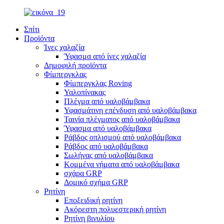
Σπίτι
Προϊόντα
Ίνες χαλαζία
Ύφασμα από ίνες χαλαζία
Δημοφιλή προϊόντα
Φίμπεργκλας
Φίμπεργκλας Roving
Υαλοπίνακας
Πλέγμα από υαλοβάμβακα
Υφασμάτινη επένδυση από υαλοβάμβακα
Ταινία πλέγματος από υαλοβάμβακα
Ύφασμα από υαλοβάμβακα
Ράβδος οπλισμού από υαλοβάμβακα
Ράβδος από υαλοβάμβακα
Σωλήνας από υαλοβάμβακα
Κομμένα νήματα από υαλοβάμβακα
σχάρα GRP
Δομικό σχήμα GRP
Ρητίνη
Εποξειδική ρητίνη
Ακόρεστη πολυεστερική ρητίνη
Ρητίνη βινυλίου