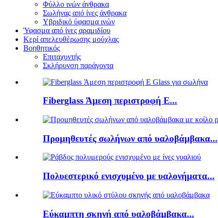
Φύλλο ινών άνθρακα
Σωλήνας από ίνες άνθρακα
Υβριδικό ύφασμα ινών
Ύφασμα από ίνες αραμιδίου
Κερί απελευθέρωσης μούχλας
Βοηθητικός
Επιταχυντής
Σκλήρυνση παράγοντα
Fiberglass Άμεση περιστροφή E...
Προμηθευτές σωλήνων από υαλοβάμβακα...
Πολυεστερικό ενισχυμένο με υαλονήματα...
Εύκαμπτη σκηνή από υαλοβάμβακα...