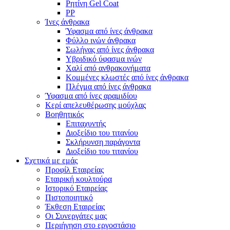
Ρητίνη Gel Coat
PP
Ίνες άνθρακα
Ύφασμα από ίνες άνθρακα
Φύλλο ινών άνθρακα
Σωλήνας από ίνες άνθρακα
Υβριδικό ύφασμα ινών
Χαλί από ανθρακονήματα
Κομμένες κλωστές από ίνες άνθρακα
Πλέγμα από ίνες άνθρακα
Ύφασμα από ίνες αραμιδίου
Κερί απελευθέρωσης μούχλας
Βοηθητικός
Επιταχυντής
Διοξείδιο του τιτανίου
Σκλήρυνση παράγοντα
Διοξείδιο του τιτανίου
Σχετικά με εμάς
Προφίλ Εταιρείας
Εταιρική κουλτούρα
Ιστορικό Εταιρείας
Πιστοποιητικό
Έκθεση Εταιρείας
Οι Συνεργάτες μας
Περιήγηση στο εργοστάσιο