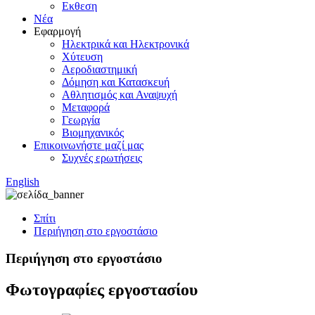
Εκθεση
Νέα
Εφαρμογή
Ηλεκτρικά και Ηλεκτρονικά
Χύτευση
Αεροδιαστημική
Δόμηση και Κατασκευή
Αθλητισμός και Αναψυχή
Μεταφορά
Γεωργία
Βιομηχανικός
Επικοινωνήστε μαζί μας
Συχνές ερωτήσεις
English
Σπίτι
Περιήγηση στο εργοστάσιο
Περιήγηση στο εργοστάσιο
Φωτογραφίες εργοστασίου