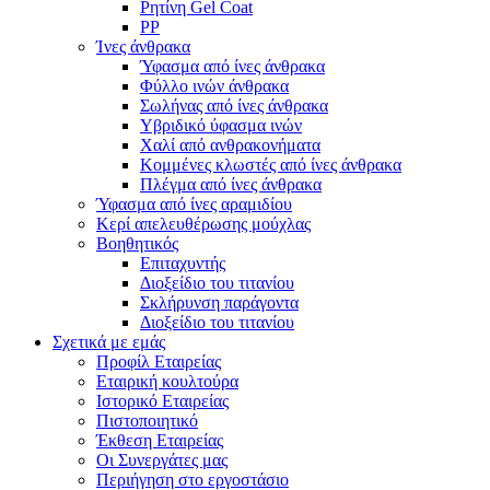
Ρητίνη Gel Coat
PP
Ίνες άνθρακα
Ύφασμα από ίνες άνθρακα
Φύλλο ινών άνθρακα
Σωλήνας από ίνες άνθρακα
Υβριδικό ύφασμα ινών
Χαλί από ανθρακονήματα
Κομμένες κλωστές από ίνες άνθρακα
Πλέγμα από ίνες άνθρακα
Ύφασμα από ίνες αραμιδίου
Κερί απελευθέρωσης μούχλας
Βοηθητικός
Επιταχυντής
Διοξείδιο του τιτανίου
Σκλήρυνση παράγοντα
Διοξείδιο του τιτανίου
Σχετικά με εμάς
Προφίλ Εταιρείας
Εταιρική κουλτούρα
Ιστορικό Εταιρείας
Πιστοποιητικό
Έκθεση Εταιρείας
Οι Συνεργάτες μας
Περιήγηση στο εργοστάσιο