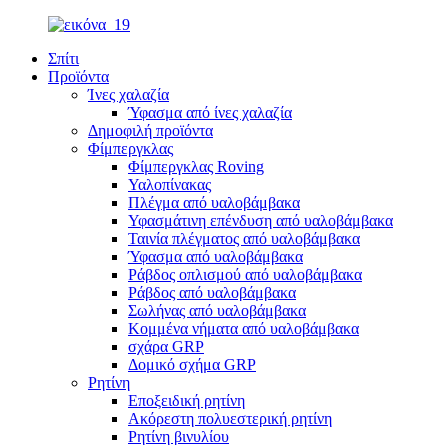
Σπίτι
Προϊόντα
Ίνες χαλαζία
Ύφασμα από ίνες χαλαζία
Δημοφιλή προϊόντα
Φίμπεργκλας
Φίμπεργκλας Roving
Υαλοπίνακας
Πλέγμα από υαλοβάμβακα
Υφασμάτινη επένδυση από υαλοβάμβακα
Ταινία πλέγματος από υαλοβάμβακα
Ύφασμα από υαλοβάμβακα
Ράβδος οπλισμού από υαλοβάμβακα
Ράβδος από υαλοβάμβακα
Σωλήνας από υαλοβάμβακα
Κομμένα νήματα από υαλοβάμβακα
σχάρα GRP
Δομικό σχήμα GRP
Ρητίνη
Εποξειδική ρητίνη
Ακόρεστη πολυεστερική ρητίνη
Ρητίνη βινυλίου