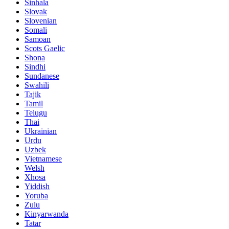
Sinhala
Slovak
Slovenian
Somali
Samoan
Scots Gaelic
Shona
Sindhi
Sundanese
Swahili
Tajik
Tamil
Telugu
Thai
Ukrainian
Urdu
Uzbek
Vietnamese
Welsh
Xhosa
Yiddish
Yoruba
Zulu
Kinyarwanda
Tatar