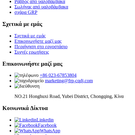
Ράβδος από υαλοβάμβακα
Σωλήνας από υαλοβάμβακα
σχάρα GRP
Σχετικά με εμάς
Σχετικά με εμάς
Επικοινωνήστε μαζί μας
Περιήγηση στο εργοστάσιο
Συχνές ερωτήσεις
Επικοινωνήστε μαζί μας
+86 023-67853804
marketing@frp-cqdj.com
NO.21 Honghuxi Road, Yubei District, Chongqing, Κίνα
Κοινωνικά Δίκτυα
Linkedin
Facebook
WhatsApp