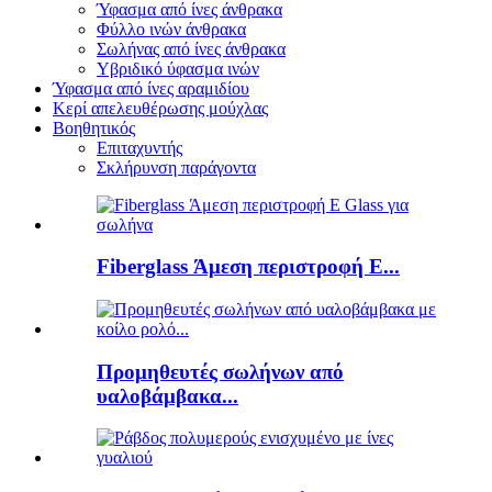
Ύφασμα από ίνες άνθρακα
Φύλλο ινών άνθρακα
Σωλήνας από ίνες άνθρακα
Υβριδικό ύφασμα ινών
Ύφασμα από ίνες αραμιδίου
Κερί απελευθέρωσης μούχλας
Βοηθητικός
Επιταχυντής
Σκλήρυνση παράγοντα
Fiberglass Άμεση περιστροφή E...
Προμηθευτές σωλήνων από
υαλοβάμβακα...