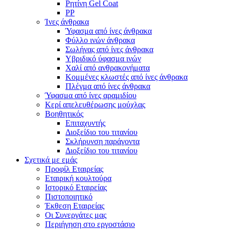
Ρητίνη Gel Coat
PP
Ίνες άνθρακα
Ύφασμα από ίνες άνθρακα
Φύλλο ινών άνθρακα
Σωλήνας από ίνες άνθρακα
Υβριδικό ύφασμα ινών
Χαλί από ανθρακονήματα
Κομμένες κλωστές από ίνες άνθρακα
Πλέγμα από ίνες άνθρακα
Ύφασμα από ίνες αραμιδίου
Κερί απελευθέρωσης μούχλας
Βοηθητικός
Επιταχυντής
Διοξείδιο του τιτανίου
Σκλήρυνση παράγοντα
Διοξείδιο του τιτανίου
Σχετικά με εμάς
Προφίλ Εταιρείας
Εταιρική κουλτούρα
Ιστορικό Εταιρείας
Πιστοποιητικό
Έκθεση Εταιρείας
Οι Συνεργάτες μας
Περιήγηση στο εργοστάσιο