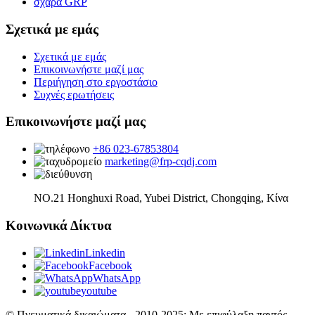
σχάρα GRP
Σχετικά με εμάς
Σχετικά με εμάς
Επικοινωνήστε μαζί μας
Περιήγηση στο εργοστάσιο
Συχνές ερωτήσεις
Επικοινωνήστε μαζί μας
+86 023-67853804
marketing@frp-cqdj.com
NO.21 Honghuxi Road, Yubei District, Chongqing, Κίνα
Κοινωνικά Δίκτυα
Linkedin
Facebook
WhatsApp
youtube
© Πνευματικά δικαιώματα - 2010-2025: Με επιφύλαξη παντός