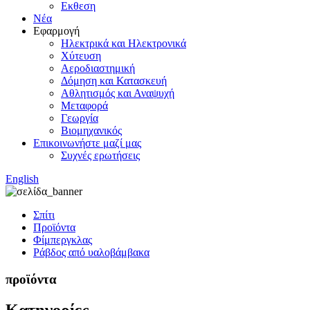
Εκθεση
Νέα
Εφαρμογή
Ηλεκτρικά και Ηλεκτρονικά
Χύτευση
Αεροδιαστημική
Δόμηση και Κατασκευή
Αθλητισμός και Αναψυχή
Μεταφορά
Γεωργία
Βιομηχανικός
Επικοινωνήστε μαζί μας
Συχνές ερωτήσεις
English
Σπίτι
Προϊόντα
Φίμπεργκλας
Ράβδος από υαλοβάμβακα
προϊόντα
Κατηγορίες