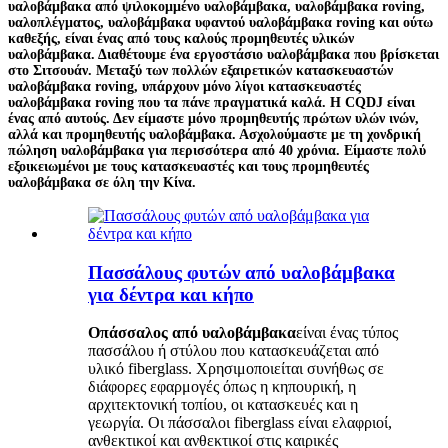
υαλοβάμβακα από ψιλοκομμένο υαλοβάμβακα, υαλοβάμβακα roving,
υαλοπλέγματος, υαλοβάμβακα υφαντού υαλοβάμβακα roving και ούτω
καθεξής, είναι ένας από τους καλούς προμηθευτές υλικών
υαλοβάμβακα. Διαθέτουμε ένα εργοστάσιο υαλοβάμβακα που βρίσκεται
στο Σιτσουάν. Μεταξύ των πολλών εξαιρετικών κατασκευαστών
υαλοβάμβακα roving, υπάρχουν μόνο λίγοι κατασκευαστές
υαλοβάμβακα roving που τα πάνε πραγματικά καλά. Η CQDJ είναι
ένας από αυτούς. Δεν είμαστε μόνο προμηθευτής πρώτων υλών ινών,
αλλά και προμηθευτής υαλοβάμβακα. Ασχολούμαστε με τη χονδρική
πώληση υαλοβάμβακα για περισσότερα από 40 χρόνια. Είμαστε πολύ
εξοικειωμένοι με τους κατασκευαστές και τους προμηθευτές
υαλοβάμβακα σε όλη την Κίνα.
Πασσάλους φυτών από υαλοβάμβακα
για δέντρα και κήπο
Ο
πάσσαλος από υαλοβάμβακα
είναι ένας τύπος
πασσάλου ή στύλου που κατασκευάζεται από
υλικό fiberglass. Χρησιμοποιείται συνήθως σε
διάφορες εφαρμογές όπως η κηπουρική, η
αρχιτεκτονική τοπίου, οι κατασκευές και η
γεωργία. Οι πάσσαλοι fiberglass είναι ελαφριοί,
ανθεκτικοί και ανθεκτικοί στις καιρικές