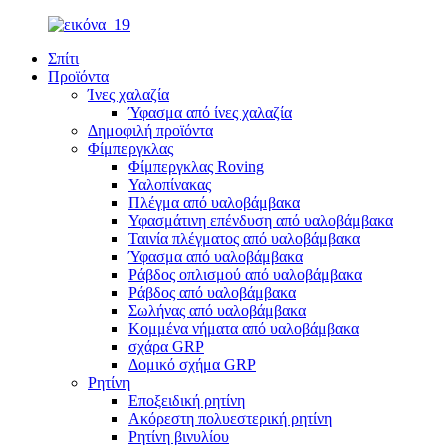
Σπίτι
Προϊόντα
Ίνες χαλαζία
Ύφασμα από ίνες χαλαζία
Δημοφιλή προϊόντα
Φίμπεργκλας
Φίμπεργκλας Roving
Υαλοπίνακας
Πλέγμα από υαλοβάμβακα
Υφασμάτινη επένδυση από υαλοβάμβακα
Ταινία πλέγματος από υαλοβάμβακα
Ύφασμα από υαλοβάμβακα
Ράβδος οπλισμού από υαλοβάμβακα
Ράβδος από υαλοβάμβακα
Σωλήνας από υαλοβάμβακα
Κομμένα νήματα από υαλοβάμβακα
σχάρα GRP
Δομικό σχήμα GRP
Ρητίνη
Εποξειδική ρητίνη
Ακόρεστη πολυεστερική ρητίνη
Ρητίνη βινυλίου