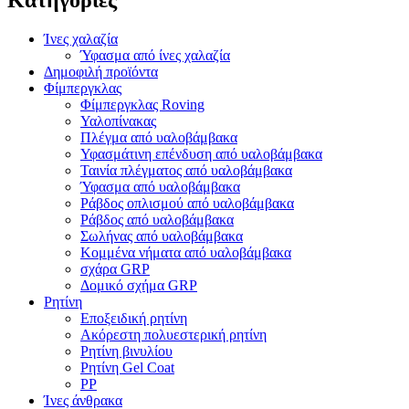
Ίνες χαλαζία
Ύφασμα από ίνες χαλαζία
Δημοφιλή προϊόντα
Φίμπεργκλας
Φίμπεργκλας Roving
Υαλοπίνακας
Πλέγμα από υαλοβάμβακα
Υφασμάτινη επένδυση από υαλοβάμβακα
Ταινία πλέγματος από υαλοβάμβακα
Ύφασμα από υαλοβάμβακα
Ράβδος οπλισμού από υαλοβάμβακα
Ράβδος από υαλοβάμβακα
Σωλήνας από υαλοβάμβακα
Κομμένα νήματα από υαλοβάμβακα
σχάρα GRP
Δομικό σχήμα GRP
Ρητίνη
Εποξειδική ρητίνη
Ακόρεστη πολυεστερική ρητίνη
Ρητίνη βινυλίου
Ρητίνη Gel Coat
PP
Ίνες άνθρακα