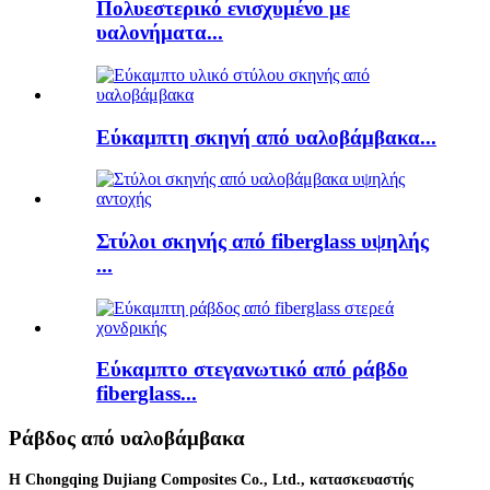
Πολυεστερικό ενισχυμένο με
υαλονήματα...
Εύκαμπτη σκηνή από υαλοβάμβακα...
Στύλοι σκηνής από fiberglass υψηλής
...
Εύκαμπτο στεγανωτικό από ράβδο
fiberglass...
Ράβδος από υαλοβάμβακα
Η Chongqing Dujiang Composites Co., Ltd., κατασκευαστής