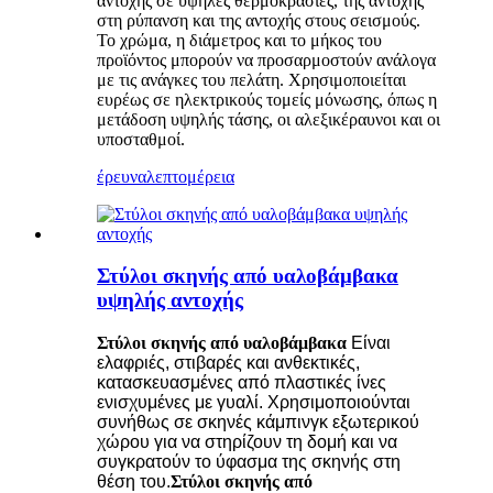
αντοχής σε υψηλές θερμοκρασίες, της αντοχής
στη ρύπανση και της αντοχής στους σεισμούς.
Το χρώμα, η διάμετρος και το μήκος του
προϊόντος μπορούν να προσαρμοστούν ανάλογα
με τις ανάγκες του πελάτη. Χρησιμοποιείται
ευρέως σε ηλεκτρικούς τομείς μόνωσης, όπως η
μετάδοση υψηλής τάσης, οι αλεξικέραυνοι και οι
υποσταθμοί.
έρευνα
λεπτομέρεια
Στύλοι σκηνής από υαλοβάμβακα
υψηλής αντοχής
Στύλοι σκηνής από υαλοβάμβακα
Είναι
ελαφριές, στιβαρές και ανθεκτικές,
κατασκευασμένες από πλαστικές ίνες
ενισχυμένες με γυαλί. Χρησιμοποιούνται
συνήθως σε σκηνές κάμπινγκ εξωτερικού
χώρου για να στηρίζουν τη δομή και να
συγκρατούν το ύφασμα της σκηνής στη
θέση του.
Στύλοι σκηνής από