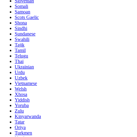
Slovenian
Somali
Samoan
Scots Gaelic
Shona
Sindhi
Sundanese
Swahili
Tajik
Tamil
Telugu
Thai
Ukrainian
Urdu
Uzbek
Vietnamese
Welsh
Xhosa
Yiddish
Yoruba
Zulu
Kinyarwanda
Tatar
Oriya
Turkmen