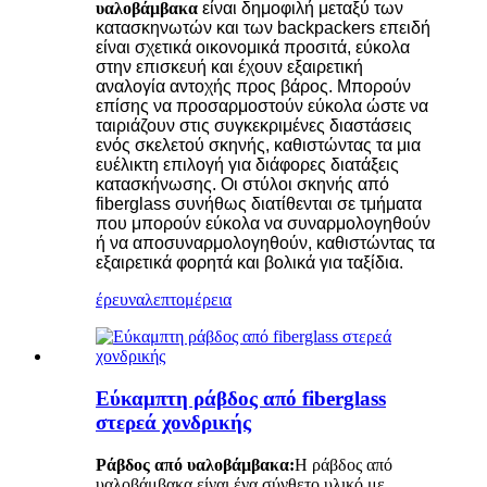
υαλοβάμβακα
είναι δημοφιλή μεταξύ των
κατασκηνωτών και των backpackers επειδή
είναι σχετικά οικονομικά προσιτά, εύκολα
στην επισκευή και έχουν εξαιρετική
αναλογία αντοχής προς βάρος. Μπορούν
επίσης να προσαρμοστούν εύκολα ώστε να
ταιριάζουν στις συγκεκριμένες διαστάσεις
ενός σκελετού σκηνής, καθιστώντας τα μια
ευέλικτη επιλογή για διάφορες διατάξεις
κατασκήνωσης. Οι στύλοι σκηνής από
fiberglass συνήθως διατίθενται σε τμήματα
που μπορούν εύκολα να συναρμολογηθούν
ή να αποσυναρμολογηθούν, καθιστώντας τα
εξαιρετικά φορητά και βολικά για ταξίδια.
έρευνα
λεπτομέρεια
Εύκαμπτη ράβδος από fiberglass
στερεά χονδρικής
Ράβδος από υαλοβάμβακα:
Η ράβδος από
υαλοβάμβακα είναι ένα σύνθετο υλικό με