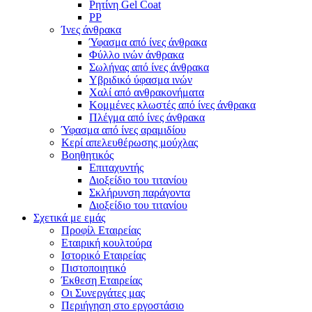
Ρητίνη Gel Coat
PP
Ίνες άνθρακα
Ύφασμα από ίνες άνθρακα
Φύλλο ινών άνθρακα
Σωλήνας από ίνες άνθρακα
Υβριδικό ύφασμα ινών
Χαλί από ανθρακονήματα
Κομμένες κλωστές από ίνες άνθρακα
Πλέγμα από ίνες άνθρακα
Ύφασμα από ίνες αραμιδίου
Κερί απελευθέρωσης μούχλας
Βοηθητικός
Επιταχυντής
Διοξείδιο του τιτανίου
Σκλήρυνση παράγοντα
Διοξείδιο του τιτανίου
Σχετικά με εμάς
Προφίλ Εταιρείας
Εταιρική κουλτούρα
Ιστορικό Εταιρείας
Πιστοποιητικό
Έκθεση Εταιρείας
Οι Συνεργάτες μας
Περιήγηση στο εργοστάσιο