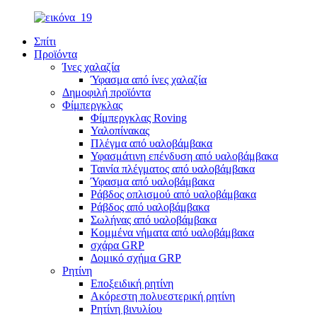
Σπίτι
Προϊόντα
Ίνες χαλαζία
Ύφασμα από ίνες χαλαζία
Δημοφιλή προϊόντα
Φίμπεργκλας
Φίμπεργκλας Roving
Υαλοπίνακας
Πλέγμα από υαλοβάμβακα
Υφασμάτινη επένδυση από υαλοβάμβακα
Ταινία πλέγματος από υαλοβάμβακα
Ύφασμα από υαλοβάμβακα
Ράβδος οπλισμού από υαλοβάμβακα
Ράβδος από υαλοβάμβακα
Σωλήνας από υαλοβάμβακα
Κομμένα νήματα από υαλοβάμβακα
σχάρα GRP
Δομικό σχήμα GRP
Ρητίνη
Εποξειδική ρητίνη
Ακόρεστη πολυεστερική ρητίνη
Ρητίνη βινυλίου