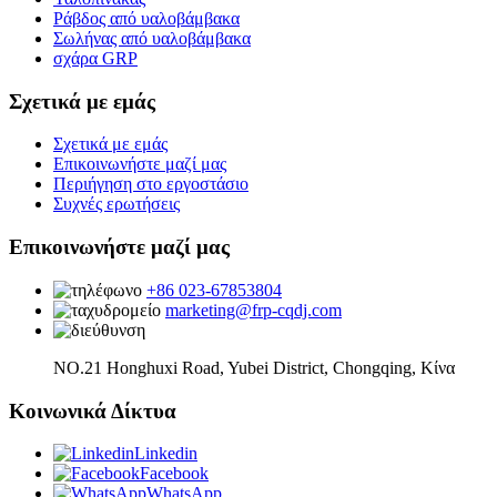
Ράβδος από υαλοβάμβακα
Σωλήνας από υαλοβάμβακα
σχάρα GRP
Σχετικά με εμάς
Σχετικά με εμάς
Επικοινωνήστε μαζί μας
Περιήγηση στο εργοστάσιο
Συχνές ερωτήσεις
Επικοινωνήστε μαζί μας
+86 023-67853804
marketing@frp-cqdj.com
NO.21 Honghuxi Road, Yubei District, Chongqing, Κίνα
Κοινωνικά Δίκτυα
Linkedin
Facebook
WhatsApp