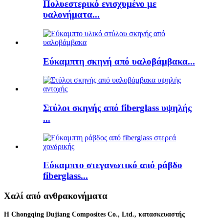
Πολυεστερικό ενισχυμένο με
υαλονήματα...
Εύκαμπτη σκηνή από υαλοβάμβακα...
Στύλοι σκηνής από fiberglass υψηλής
...
Εύκαμπτο στεγανωτικό από ράβδο
fiberglass...
Χαλί από ανθρακονήματα
Η Chongqing Dujiang Composites Co., Ltd., κατασκευαστής