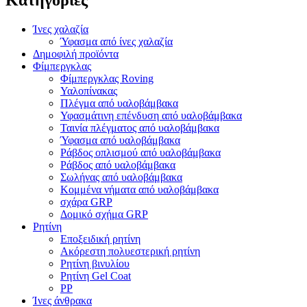
Ίνες χαλαζία
Ύφασμα από ίνες χαλαζία
Δημοφιλή προϊόντα
Φίμπεργκλας
Φίμπεργκλας Roving
Υαλοπίνακας
Πλέγμα από υαλοβάμβακα
Υφασμάτινη επένδυση από υαλοβάμβακα
Ταινία πλέγματος από υαλοβάμβακα
Ύφασμα από υαλοβάμβακα
Ράβδος οπλισμού από υαλοβάμβακα
Ράβδος από υαλοβάμβακα
Σωλήνας από υαλοβάμβακα
Κομμένα νήματα από υαλοβάμβακα
σχάρα GRP
Δομικό σχήμα GRP
Ρητίνη
Εποξειδική ρητίνη
Ακόρεστη πολυεστερική ρητίνη
Ρητίνη βινυλίου
Ρητίνη Gel Coat
PP
Ίνες άνθρακα