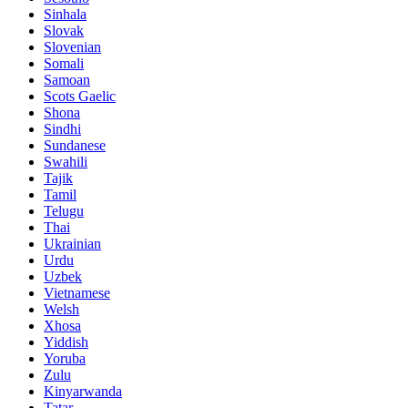
Sinhala
Slovak
Slovenian
Somali
Samoan
Scots Gaelic
Shona
Sindhi
Sundanese
Swahili
Tajik
Tamil
Telugu
Thai
Ukrainian
Urdu
Uzbek
Vietnamese
Welsh
Xhosa
Yiddish
Yoruba
Zulu
Kinyarwanda
Tatar