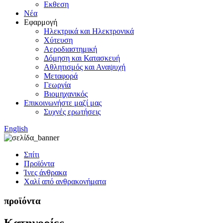
Εκθεση
Νέα
Εφαρμογή
Ηλεκτρικά και Ηλεκτρονικά
Χύτευση
Αεροδιαστημική
Δόμηση και Κατασκευή
Αθλητισμός και Αναψυχή
Μεταφορά
Γεωργία
Βιομηχανικός
Επικοινωνήστε μαζί μας
Συχνές ερωτήσεις
English
Σπίτι
Προϊόντα
Ίνες άνθρακα
Χαλί από ανθρακονήματα
προϊόντα
Κατηγορίες