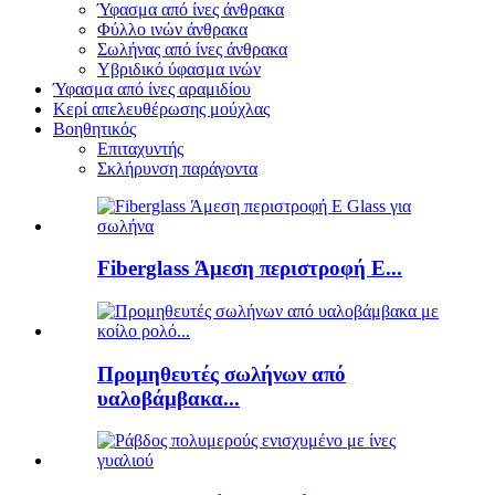
Ύφασμα από ίνες άνθρακα
Φύλλο ινών άνθρακα
Σωλήνας από ίνες άνθρακα
Υβριδικό ύφασμα ινών
Ύφασμα από ίνες αραμιδίου
Κερί απελευθέρωσης μούχλας
Βοηθητικός
Επιταχυντής
Σκλήρυνση παράγοντα
Fiberglass Άμεση περιστροφή E...
Προμηθευτές σωλήνων από
υαλοβάμβακα...