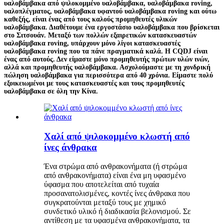
υαλοβάμβακα από ψιλοκομμένο υαλοβάμβακα, υαλοβάμβακα roving,
υαλοπλέγματος, υαλοβάμβακα υφαντού υαλοβάμβακα roving και ούτω
καθεξής, είναι ένας από τους καλούς προμηθευτές υλικών
υαλοβάμβακα. Διαθέτουμε ένα εργοστάσιο υαλοβάμβακα που βρίσκεται
στο Σιτσουάν. Μεταξύ των πολλών εξαιρετικών κατασκευαστών
υαλοβάμβακα roving, υπάρχουν μόνο λίγοι κατασκευαστές
υαλοβάμβακα roving που τα πάνε πραγματικά καλά. Η CQDJ είναι
ένας από αυτούς. Δεν είμαστε μόνο προμηθευτής πρώτων υλών ινών,
αλλά και προμηθευτής υαλοβάμβακα. Ασχολούμαστε με τη χονδρική
πώληση υαλοβάμβακα για περισσότερα από 40 χρόνια. Είμαστε πολύ
εξοικειωμένοι με τους κατασκευαστές και τους προμηθευτές
υαλοβάμβακα σε όλη την Κίνα.
Χαλί από ψιλοκομμένο κλωστή από
ίνες άνθρακα
Ένα στρώμα από ανθρακονήματα (ή στρώμα
από ανθρακονήματα) είναι ένα μη υφασμένο
ύφασμα που αποτελείται από τυχαία
προσανατολισμένες, κοντές ίνες άνθρακα που
συγκρατούνται μεταξύ τους με χημικό
συνδετικό υλικό ή διαδικασία βελονισμού. Σε
αντίθεση με τα υφασμένα ανθρακονήματα, τα