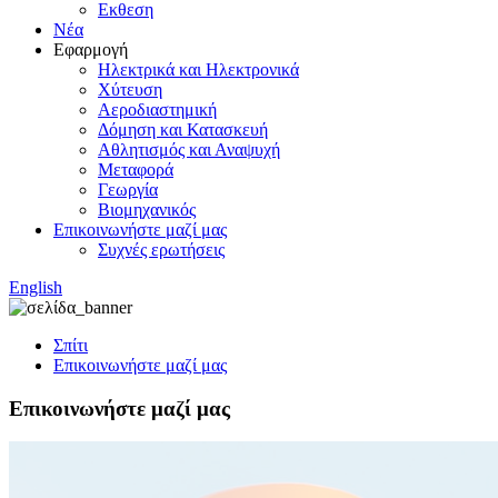
Εκθεση
Νέα
Εφαρμογή
Ηλεκτρικά και Ηλεκτρονικά
Χύτευση
Αεροδιαστημική
Δόμηση και Κατασκευή
Αθλητισμός και Αναψυχή
Μεταφορά
Γεωργία
Βιομηχανικός
Επικοινωνήστε μαζί μας
Συχνές ερωτήσεις
English
Σπίτι
Επικοινωνήστε μαζί μας
Επικοινωνήστε μαζί μας