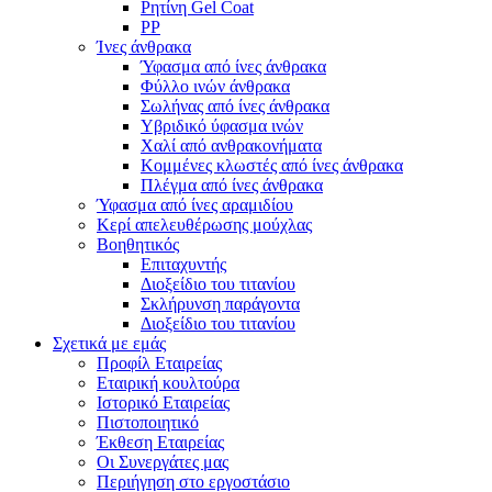
Ρητίνη Gel Coat
PP
Ίνες άνθρακα
Ύφασμα από ίνες άνθρακα
Φύλλο ινών άνθρακα
Σωλήνας από ίνες άνθρακα
Υβριδικό ύφασμα ινών
Χαλί από ανθρακονήματα
Κομμένες κλωστές από ίνες άνθρακα
Πλέγμα από ίνες άνθρακα
Ύφασμα από ίνες αραμιδίου
Κερί απελευθέρωσης μούχλας
Βοηθητικός
Επιταχυντής
Διοξείδιο του τιτανίου
Σκλήρυνση παράγοντα
Διοξείδιο του τιτανίου
Σχετικά με εμάς
Προφίλ Εταιρείας
Εταιρική κουλτούρα
Ιστορικό Εταιρείας
Πιστοποιητικό
Έκθεση Εταιρείας
Οι Συνεργάτες μας
Περιήγηση στο εργοστάσιο