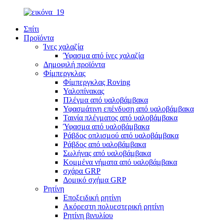
Σπίτι
Προϊόντα
Ίνες χαλαζία
Ύφασμα από ίνες χαλαζία
Δημοφιλή προϊόντα
Φίμπεργκλας
Φίμπεργκλας Roving
Υαλοπίνακας
Πλέγμα από υαλοβάμβακα
Υφασμάτινη επένδυση από υαλοβάμβακα
Ταινία πλέγματος από υαλοβάμβακα
Ύφασμα από υαλοβάμβακα
Ράβδος οπλισμού από υαλοβάμβακα
Ράβδος από υαλοβάμβακα
Σωλήνας από υαλοβάμβακα
Κομμένα νήματα από υαλοβάμβακα
σχάρα GRP
Δομικό σχήμα GRP
Ρητίνη
Εποξειδική ρητίνη
Ακόρεστη πολυεστερική ρητίνη
Ρητίνη βινυλίου