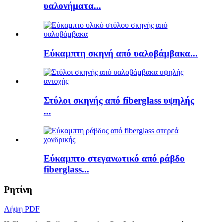
υαλονήματα...
Εύκαμπτη σκηνή από υαλοβάμβακα...
Στύλοι σκηνής από fiberglass υψηλής
...
Εύκαμπτο στεγανωτικό από ράβδο
fiberglass...
Ρητίνη
Λήψη PDF