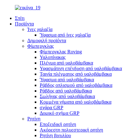
Σπίτι
Προϊόντα
Ίνες χαλαζία
Ύφασμα από ίνες χαλαζία
Δημοφιλή προϊόντα
Φίμπεργκλας
Φίμπεργκλας Roving
Υαλοπίνακας
Πλέγμα από υαλοβάμβακα
Υφασμάτινη επένδυση από υαλοβάμβακα
Ταινία πλέγματος από υαλοβάμβακα
Ύφασμα από υαλοβάμβακα
Ράβδος οπλισμού από υαλοβάμβακα
Ράβδος από υαλοβάμβακα
Σωλήνας από υαλοβάμβακα
Κομμένα νήματα από υαλοβάμβακα
σχάρα GRP
Δομικό σχήμα GRP
Ρητίνη
Εποξειδική ρητίνη
Ακόρεστη πολυεστερική ρητίνη
Ρητίνη βινυλίου