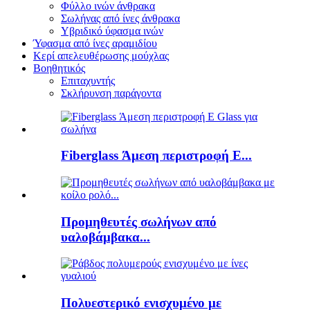
Φύλλο ινών άνθρακα
Σωλήνας από ίνες άνθρακα
Υβριδικό ύφασμα ινών
Ύφασμα από ίνες αραμιδίου
Κερί απελευθέρωσης μούχλας
Βοηθητικός
Επιταχυντής
Σκλήρυνση παράγοντα
Fiberglass Άμεση περιστροφή E...
Προμηθευτές σωλήνων από
υαλοβάμβακα...
Πολυεστερικό ενισχυμένο με