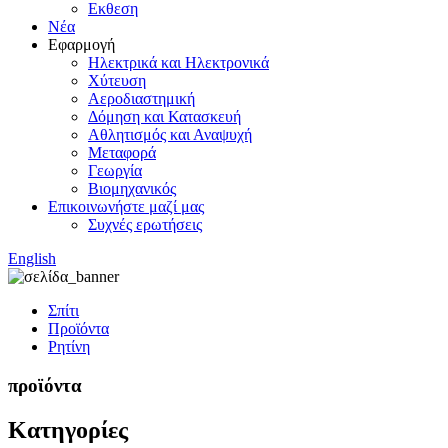
Εκθεση
Νέα
Εφαρμογή
Ηλεκτρικά και Ηλεκτρονικά
Χύτευση
Αεροδιαστημική
Δόμηση και Κατασκευή
Αθλητισμός και Αναψυχή
Μεταφορά
Γεωργία
Βιομηχανικός
Επικοινωνήστε μαζί μας
Συχνές ερωτήσεις
English
Σπίτι
Προϊόντα
Ρητίνη
προϊόντα
Κατηγορίες