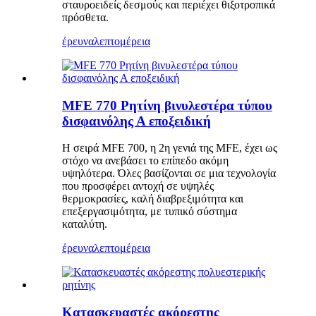
σταυροειδείς δεσμούς και περιέχει θιξοτροπικά
πρόσθετα.
έρευνα
λεπτομέρεια
MFE 770 Ρητίνη βινυλεστέρα τύπου
δισφαινόλης Α εποξειδική
Η σειρά MFE 700, η ​​2η γενιά της MFE, έχει ως
στόχο να ανεβάσει το επίπεδο ακόμη
υψηλότερα. Όλες βασίζονται σε μια τεχνολογία
που προσφέρει αντοχή σε υψηλές
θερμοκρασίες, καλή διαβρεξιμότητα και
επεξεργασιμότητα, με τυπικό σύστημα
καταλύτη.
έρευνα
λεπτομέρεια
Κατασκευαστές ακόρεστης