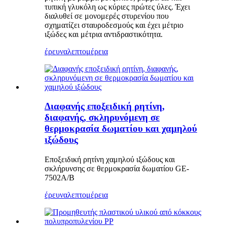
τυπική γλυκόλη ως κύριες πρώτες ύλες. Έχει
διαλυθεί σε μονομερές στυρενίου που
σχηματίζει σταυροδεσμούς και έχει μέτριο
ιξώδες και μέτρια αντιδραστικότητα.
έρευνα
λεπτομέρεια
Διαφανής εποξειδική ρητίνη,
διαφανής, σκληρυνόμενη σε
θερμοκρασία δωματίου και χαμηλού
ιξώδους
Εποξειδική ρητίνη χαμηλού ιξώδους και
σκλήρυνσης σε θερμοκρασία δωματίου GE-
7502A/B
έρευνα
λεπτομέρεια