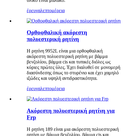
υλικό είναι μαλακό.
έρευνα
λεπτομέρεια
Ορθοφθαλική ακόρεστη
πολυεστερική ρητίνη
Η ρητίνη 9952L είναι μια ορθοφθαλική
ακόρεστη πολυεστερική ρητίνη με βάμμα
βενζολίου, βάμμα cis και τυπικές διόλες ως
κύριες πρώτες ύλες. Έχει διαλυθεί σε μονομερή
διασύνδεσης όπως το στυρένιο και έχει χαμηλό
ιξώδες και υψηλή αντιδραστικότητα.
έρευνα
λεπτομέρεια
Ακόρεστη πολυεστερική ρητίνη για
Frp
Η ρητίνη 189 είναι μια ακόρεστη πολυεστερική
ρητίνη με βάμμα βενζολίου, βάμμα cis και