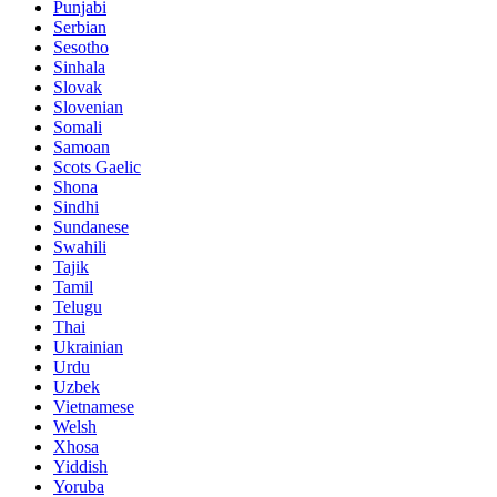
Punjabi
Serbian
Sesotho
Sinhala
Slovak
Slovenian
Somali
Samoan
Scots Gaelic
Shona
Sindhi
Sundanese
Swahili
Tajik
Tamil
Telugu
Thai
Ukrainian
Urdu
Uzbek
Vietnamese
Welsh
Xhosa
Yiddish
Yoruba