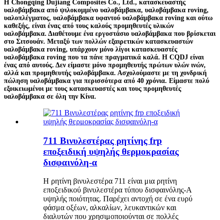
Η Chongqing Dujiang Composites Co., Ltd., κατασκευαστής
υαλοβάμβακα από ψιλοκομμένο υαλοβάμβακα, υαλοβάμβακα roving,
υαλοπλέγματος, υαλοβάμβακα υφαντού υαλοβάμβακα roving και ούτω
καθεξής, είναι ένας από τους καλούς προμηθευτές υλικών
υαλοβάμβακα. Διαθέτουμε ένα εργοστάσιο υαλοβάμβακα που βρίσκεται
στο Σιτσουάν. Μεταξύ των πολλών εξαιρετικών κατασκευαστών
υαλοβάμβακα roving, υπάρχουν μόνο λίγοι κατασκευαστές
υαλοβάμβακα roving που τα πάνε πραγματικά καλά. Η CQDJ είναι
ένας από αυτούς. Δεν είμαστε μόνο προμηθευτής πρώτων υλών ινών,
αλλά και προμηθευτής υαλοβάμβακα. Ασχολούμαστε με τη χονδρική
πώληση υαλοβάμβακα για περισσότερα από 40 χρόνια. Είμαστε πολύ
εξοικειωμένοι με τους κατασκευαστές και τους προμηθευτές
υαλοβάμβακα σε όλη την Κίνα.
711 Βινυλεστέρας ρητίνης frp
εποξειδική υψηλής θερμοκρασίας
δισφαινόλη-α
Η ρητίνη βινυλεστέρα 711 είναι μια ρητίνη
εποξειδικού βινυλεστέρα τύπου δισφαινόλης-Α
υψηλής ποιότητας. Παρέχει αντοχή σε ένα ευρύ
φάσμα οξέων, αλκαλίων, λευκαντικών και
διαλυτών που χρησιμοποιούνται σε πολλές