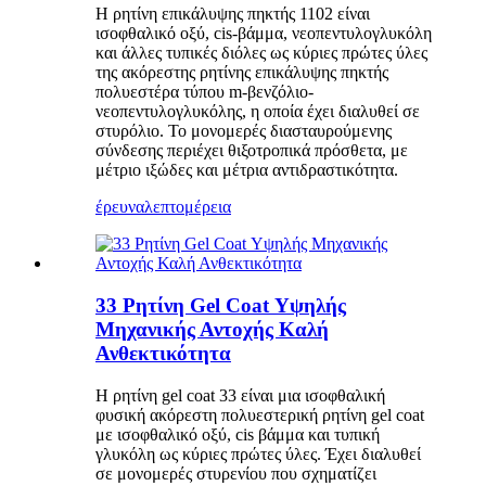
Η ρητίνη επικάλυψης πηκτής 1102 είναι
ισοφθαλικό οξύ, cis-βάμμα, νεοπεντυλογλυκόλη
και άλλες τυπικές διόλες ως κύριες πρώτες ύλες
της ακόρεστης ρητίνης επικάλυψης πηκτής
πολυεστέρα τύπου m-βενζόλιο-
νεοπεντυλογλυκόλης, η οποία έχει διαλυθεί σε
στυρόλιο. Το μονομερές διασταυρούμενης
σύνδεσης περιέχει θιξοτροπικά πρόσθετα, με
μέτριο ιξώδες και μέτρια αντιδραστικότητα.
έρευνα
λεπτομέρεια
33 Ρητίνη Gel Coat Υψηλής
Μηχανικής Αντοχής Καλή
Ανθεκτικότητα
Η ρητίνη gel coat 33 είναι μια ισοφθαλική
φυσική ακόρεστη πολυεστερική ρητίνη gel coat
με ισοφθαλικό οξύ, cis βάμμα και τυπική
γλυκόλη ως κύριες πρώτες ύλες. Έχει διαλυθεί
σε μονομερές στυρενίου που σχηματίζει