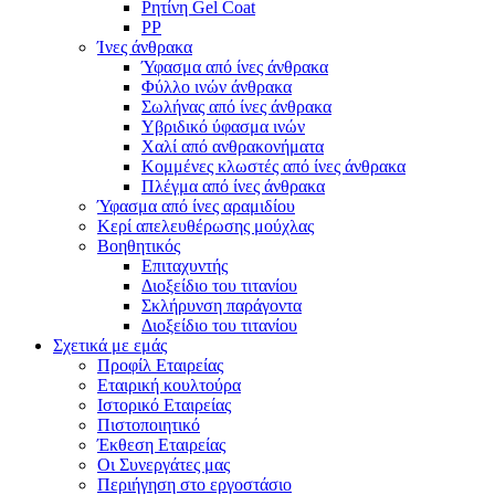
Ρητίνη Gel Coat
PP
Ίνες άνθρακα
Ύφασμα από ίνες άνθρακα
Φύλλο ινών άνθρακα
Σωλήνας από ίνες άνθρακα
Υβριδικό ύφασμα ινών
Χαλί από ανθρακονήματα
Κομμένες κλωστές από ίνες άνθρακα
Πλέγμα από ίνες άνθρακα
Ύφασμα από ίνες αραμιδίου
Κερί απελευθέρωσης μούχλας
Βοηθητικός
Επιταχυντής
Διοξείδιο του τιτανίου
Σκλήρυνση παράγοντα
Διοξείδιο του τιτανίου
Σχετικά με εμάς
Προφίλ Εταιρείας
Εταιρική κουλτούρα
Ιστορικό Εταιρείας
Πιστοποιητικό
Έκθεση Εταιρείας
Οι Συνεργάτες μας
Περιήγηση στο εργοστάσιο