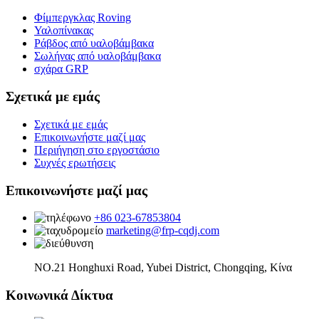
Φίμπεργκλας Roving
Υαλοπίνακας
Ράβδος από υαλοβάμβακα
Σωλήνας από υαλοβάμβακα
σχάρα GRP
Σχετικά με εμάς
Σχετικά με εμάς
Επικοινωνήστε μαζί μας
Περιήγηση στο εργοστάσιο
Συχνές ερωτήσεις
Επικοινωνήστε μαζί μας
+86 023-67853804
marketing@frp-cqdj.com
NO.21 Honghuxi Road, Yubei District, Chongqing, Κίνα
Κοινωνικά Δίκτυα