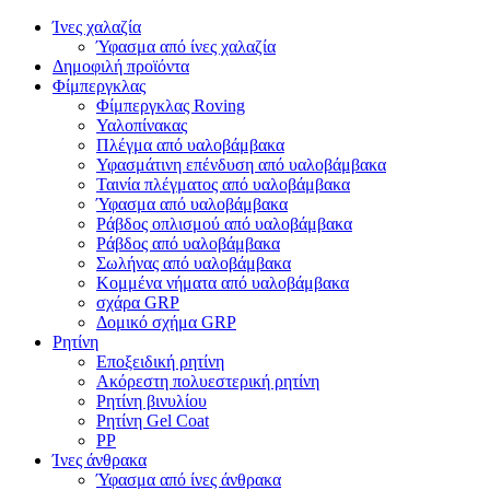
Ίνες χαλαζία
Ύφασμα από ίνες χαλαζία
Δημοφιλή προϊόντα
Φίμπεργκλας
Φίμπεργκλας Roving
Υαλοπίνακας
Πλέγμα από υαλοβάμβακα
Υφασμάτινη επένδυση από υαλοβάμβακα
Ταινία πλέγματος από υαλοβάμβακα
Ύφασμα από υαλοβάμβακα
Ράβδος οπλισμού από υαλοβάμβακα
Ράβδος από υαλοβάμβακα
Σωλήνας από υαλοβάμβακα
Κομμένα νήματα από υαλοβάμβακα
σχάρα GRP
Δομικό σχήμα GRP
Ρητίνη
Εποξειδική ρητίνη
Ακόρεστη πολυεστερική ρητίνη
Ρητίνη βινυλίου
Ρητίνη Gel Coat
PP
Ίνες άνθρακα
Ύφασμα από ίνες άνθρακα