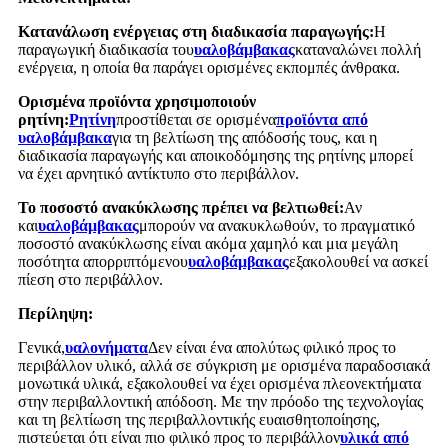
Κατανάλωση ενέργειας στη διαδικασία παραγωγής:
Η
παραγωγική διαδικασία του
υαλοβάμβακας
καταναλώνει πολλή
ενέργεια, η οποία θα παράγει ορισμένες εκπομπές άνθρακα.
Ορισμένα προϊόντα χρησιμοποιούν
ρητίνη:
Ρητίνη
προστίθεται σε ορισμένα
προϊόντα από
υαλοβάμβακα
για τη βελτίωση της απόδοσής τους, και η
διαδικασία παραγωγής και αποικοδόμησης της ρητίνης μπορεί
να έχει αρνητικό αντίκτυπο στο περιβάλλον.
Το ποσοστό ανακύκλωσης πρέπει να βελτιωθεί:
Αν
και
υαλοβάμβακας
μπορούν να ανακυκλωθούν, το πραγματικό
ποσοστό ανακύκλωσης είναι ακόμα χαμηλό και μια μεγάλη
ποσότητα απορριπτόμενου
υαλοβάμβακας
εξακολουθεί να ασκεί
πίεση στο περιβάλλον.
Περίληψη:
Γενικά,
υαλονήματα
Δεν είναι ένα απολύτως φιλικό προς το
περιβάλλον υλικό, αλλά σε σύγκριση με ορισμένα παραδοσιακά
μονωτικά υλικά, εξακολουθεί να έχει ορισμένα πλεονεκτήματα
στην περιβαλλοντική απόδοση. Με την πρόοδο της τεχνολογίας
και τη βελτίωση της περιβαλλοντικής ευαισθητοποίησης,
πιστεύεται ότι είναι πιο φιλικό προς το περιβάλλον
υλικά από