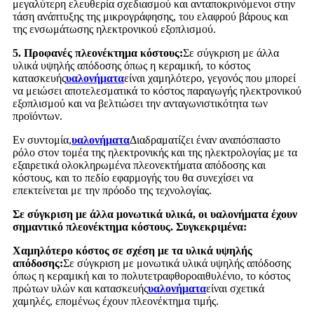
μεγαλύτερη ελευθερία σχεδιασμού και ανταποκρινόμενοι στην
τάση ανάπτυξης της μικρογράφησης, του ελαφρού βάρους και
της ενσωμάτωσης ηλεκτρονικού εξοπλισμού.
5. Προφανές πλεονέκτημα κόστους:
Σε σύγκριση με άλλα
υλικά υψηλής απόδοσης όπως η κεραμική, το κόστος
κατασκευής
υαλονήματα
είναι χαμηλότερο, γεγονός που μπορεί
να μειώσει αποτελεσματικά το κόστος παραγωγής ηλεκτρονικού
εξοπλισμού και να βελτιώσει την ανταγωνιστικότητα των
προϊόντων.
Εν συντομία,
υαλονήματα
Διαδραματίζει έναν αναπόσπαστο
ρόλο στον τομέα της ηλεκτρονικής και της ηλεκτρολογίας με τα
εξαιρετικά ολοκληρωμένα πλεονεκτήματα απόδοσης και
κόστους, και το πεδίο εφαρμογής του θα συνεχίσει να
επεκτείνεται με την πρόοδο της τεχνολογίας.
Σε σύγκριση με άλλα μονωτικά υλικά, οι υαλονήματα έχουν
σημαντικό πλεονέκτημα κόστους. Συγκεκριμένα:
Χαμηλότερο κόστος σε σχέση με τα υλικά υψηλής
απόδοσης:
Σε σύγκριση με μονωτικά υλικά υψηλής απόδοσης
όπως η κεραμική και το πολυτετραφθοροαιθυλένιο, το κόστος
πρώτων υλών και κατασκευής
υαλονήματα
είναι σχετικά
χαμηλές, επομένως έχουν πλεονέκτημα τιμής.