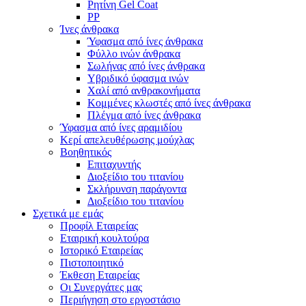
Ρητίνη Gel Coat
PP
Ίνες άνθρακα
Ύφασμα από ίνες άνθρακα
Φύλλο ινών άνθρακα
Σωλήνας από ίνες άνθρακα
Υβριδικό ύφασμα ινών
Χαλί από ανθρακονήματα
Κομμένες κλωστές από ίνες άνθρακα
Πλέγμα από ίνες άνθρακα
Ύφασμα από ίνες αραμιδίου
Κερί απελευθέρωσης μούχλας
Βοηθητικός
Επιταχυντής
Διοξείδιο του τιτανίου
Σκλήρυνση παράγοντα
Διοξείδιο του τιτανίου
Σχετικά με εμάς
Προφίλ Εταιρείας
Εταιρική κουλτούρα
Ιστορικό Εταιρείας
Πιστοποιητικό
Έκθεση Εταιρείας
Οι Συνεργάτες μας
Περιήγηση στο εργοστάσιο