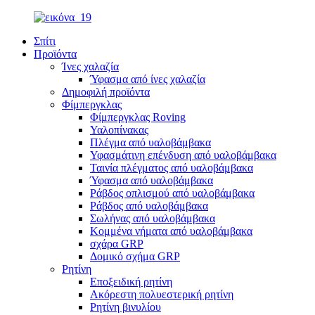
Σπίτι
Προϊόντα
Ίνες χαλαζία
Ύφασμα από ίνες χαλαζία
Δημοφιλή προϊόντα
Φίμπεργκλας
Φίμπεργκλας Roving
Υαλοπίνακας
Πλέγμα από υαλοβάμβακα
Υφασμάτινη επένδυση από υαλοβάμβακα
Ταινία πλέγματος από υαλοβάμβακα
Ύφασμα από υαλοβάμβακα
Ράβδος οπλισμού από υαλοβάμβακα
Ράβδος από υαλοβάμβακα
Σωλήνας από υαλοβάμβακα
Κομμένα νήματα από υαλοβάμβακα
σχάρα GRP
Δομικό σχήμα GRP
Ρητίνη
Εποξειδική ρητίνη
Ακόρεστη πολυεστερική ρητίνη
Ρητίνη βινυλίου