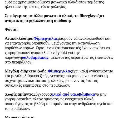
ευρέως χρησιμοποιούμενα μονωτικά υλικά στον τομέα της
ηλεκτρονικής και της ηλεκτρολογίας.
Σε σύγκριση με άλλα μονωτικά υλικά, το fiberglass έχει
ανάμεικτη περιβαλλοντική απόδοση:
Φόντα:
Ανακυκλώσιμο:
Φίμπεργκλας
μπορούν να ανακυκλωθούν και
να επαναχρησιμοποιηθούν, μειώνοντας την κατανάλωση
παρθένων πόρων. Ορισμένοι κατασκευαστές έχουν αρχίσει να
χρησιμοποιούν ανακυκλωμένο γυαλί για την
παραγωγή
υαλοβάμβακας
, μειώνοντας περαιτέρω τις επιπτώσεις
στο περιβάλλον.
Μεγάλη διάρκεια ζωής:
Φίμπεργκλας
έχει καλή ανθεκτικότητα
και μεγάλη διάρκεια ζωής, γεγονός που μπορεί να μειώσει τη
συχνότητα αντικατάστασης υλικών, μειώνοντας έτσι τις
συνολικές επιπτώσεις στο περιβάλλον.
Χωρίς αμίαντο:
Σύγχρονος
υλικά από υαλοβάμβακα
να μην
χρησιμοποιείται πλέον αμίαντος ως ενισχυτικό υλικό,
αποφεύγοντας τη βλάβη του αμιάντου στην ανθρώπινη υγεία και
το περιβάλλον.
Μειονεκτήματα: