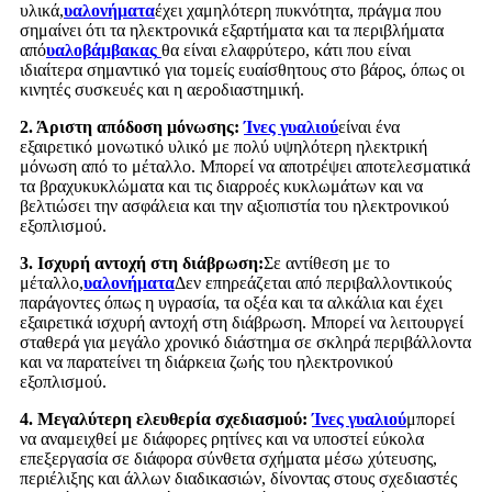
υλικά,
υαλονήματα
έχει χαμηλότερη πυκνότητα, πράγμα που
σημαίνει ότι τα ηλεκτρονικά εξαρτήματα και τα περιβλήματα
από
υαλοβάμβακας
θα είναι ελαφρύτερο, κάτι που είναι
ιδιαίτερα σημαντικό για τομείς ευαίσθητους στο βάρος, όπως οι
κινητές συσκευές και η αεροδιαστημική.
2. Άριστη απόδοση μόνωσης:
Ίνες γυαλιού
είναι ένα
εξαιρετικό μονωτικό υλικό με πολύ υψηλότερη ηλεκτρική
μόνωση από το μέταλλο. Μπορεί να αποτρέψει αποτελεσματικά
τα βραχυκυκλώματα και τις διαρροές κυκλωμάτων και να
βελτιώσει την ασφάλεια και την αξιοπιστία του ηλεκτρονικού
εξοπλισμού.
3. Ισχυρή αντοχή στη διάβρωση:
Σε αντίθεση με το
μέταλλο,
υαλονήματα
Δεν επηρεάζεται από περιβαλλοντικούς
παράγοντες όπως η υγρασία, τα οξέα και τα αλκάλια και έχει
εξαιρετικά ισχυρή αντοχή στη διάβρωση. Μπορεί να λειτουργεί
σταθερά για μεγάλο χρονικό διάστημα σε σκληρά περιβάλλοντα
και να παρατείνει τη διάρκεια ζωής του ηλεκτρονικού
εξοπλισμού.
4. Μεγαλύτερη ελευθερία σχεδιασμού:
Ίνες γυαλιού
μπορεί
να αναμειχθεί με διάφορες ρητίνες και να υποστεί εύκολα
επεξεργασία σε διάφορα σύνθετα σχήματα μέσω χύτευσης,
περιέλιξης και άλλων διαδικασιών, δίνοντας στους σχεδιαστές