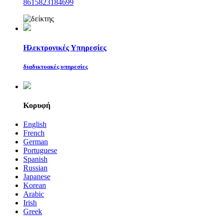
8615823184699
Ηλεκτρονικές Υπηρεσίες
διαδικτυακές υπηρεσίες
Κορυφή
English
French
German
Portuguese
Spanish
Russian
Japanese
Korean
Arabic
Irish
Greek