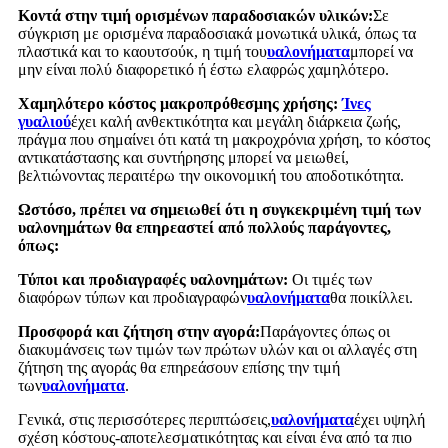
Κοντά στην τιμή ορισμένων παραδοσιακών υλικών:
Σε
σύγκριση με ορισμένα παραδοσιακά μονωτικά υλικά, όπως τα
πλαστικά και το καουτσούκ, η τιμή του
υαλονήματα
μπορεί να
μην είναι πολύ διαφορετικό ή έστω ελαφρώς χαμηλότερο.
Χαμηλότερο κόστος μακροπρόθεσμης χρήσης:
Ίνες
γυαλιού
έχει καλή ανθεκτικότητα και μεγάλη διάρκεια ζωής,
πράγμα που σημαίνει ότι κατά τη μακροχρόνια χρήση, το κόστος
αντικατάστασης και συντήρησης μπορεί να μειωθεί,
βελτιώνοντας περαιτέρω την οικονομική του αποδοτικότητα.
Ωστόσο, πρέπει να σημειωθεί ότι η συγκεκριμένη τιμή των
υαλονημάτων θα επηρεαστεί από πολλούς παράγοντες,
όπως:
Τύποι και προδιαγραφές υαλονημάτων:
Οι τιμές των
διαφόρων τύπων και προδιαγραφών
υαλονήματα
θα ποικίλλει.
Προσφορά και ζήτηση στην αγορά:
Παράγοντες όπως οι
διακυμάνσεις των τιμών των πρώτων υλών και οι αλλαγές στη
ζήτηση της αγοράς θα επηρεάσουν επίσης την τιμή
των
υαλονήματα
.
Γενικά, στις περισσότερες περιπτώσεις,
υαλονήματα
έχει υψηλή
σχέση κόστους-αποτελεσματικότητας και είναι ένα από τα πιο